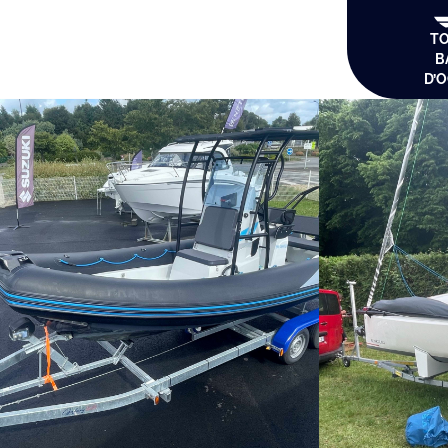
T
B
D’