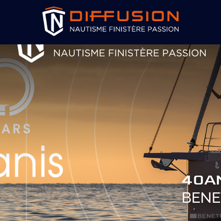
40A
BENE