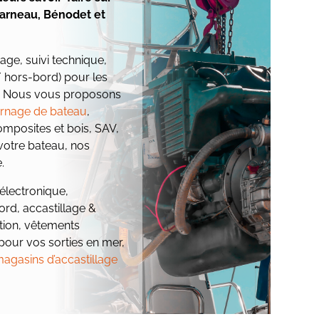
carneau, Bénodet et
ge, suivi technique,
 hors-bord) pour les
. Nous vous proposons
ernage de bateau
,
omposites et bois, SAV,
 votre bateau, nos
.
(électronique,
rd, accastillage &
cation, vêtements
pour vos sorties en mer,
agasins d’accastillage