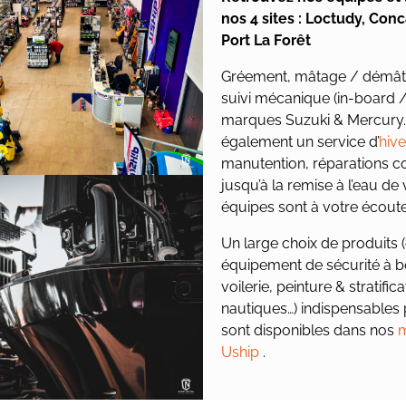
nos 4 sites : Loctudy, Con
Port La Forêt
Gréement, mâtage / démâta
suivi mécanique (in-board /
marques Suzuki & Mercury
également un service d’
hiv
manutention, réparations c
jusqu’à la remise à l’eau de
équipes sont à votre écoute
Un large choix de produits 
équipement de sécurité à bo
voilerie, peinture & stratifi
nautiques…) indispensables 
sont disponibles dans nos
m
Uship
.