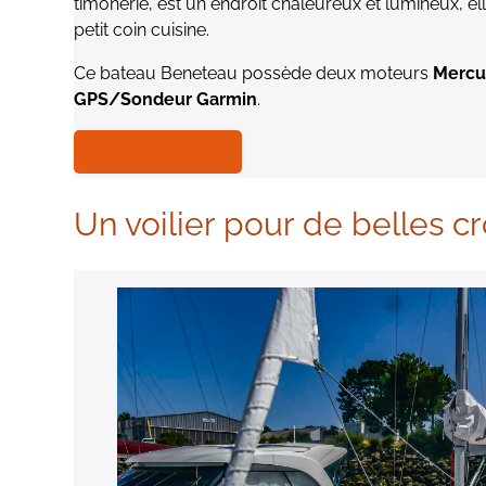
timonerie, est un endroit chaleureux et lumineux, 
petit coin cuisine.
Ce bateau Beneteau possède deux moteurs
Mercu
GPS/Sondeur Garmin
.
VOIR L’ANNONCE
Un voilier pour de belles cr