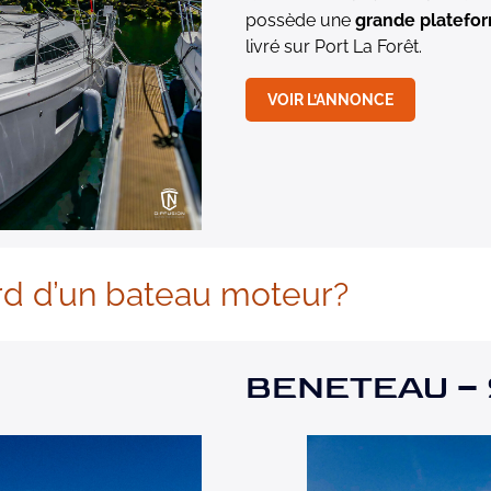
possède une
grande platefo
livré sur Port La Forêt.
VOIR L’ANNONCE
rd d’un bateau moteur?
BENETEAU – S