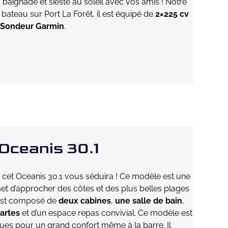
baignade et sieste au soleil avec vos amis ! Notre
bateau sur Port La Forêt, il est équipé de
2×225 cv
Sondeur Garmin
.
ceanis 30.1
rs cet Oceanis 30.1 vous séduira ! Ce modèle est une
met d’approcher des côtes et des plus belles plages
 est composé de
deux cabines
,
une salle de bain
,
cartes
et d’un espace repas convivial. Ce modèle est
ues pour un grand confort même à la barre. Il