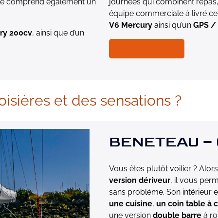
elle comprend également un
journées qui combinent repas, 
équipe commerciale à livré ce 
V6 Mercury
ainsi qu’un
GPS / 
ry 200cv
, ainsi que d’un
VOIR L’ANNONCE
oisières et des sensations ?
BENETEAU – O
Vous êtes plutôt voilier ? Alo
version dériveur
, il vous per
sans problème. Son intérieur
une cuisine
,
un coin table à 
une version
double barre
à ro