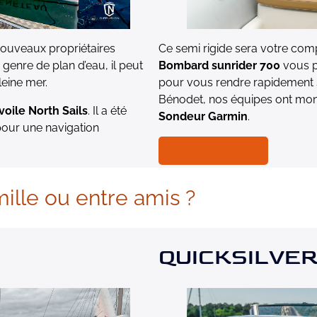
nouveaux propriétaires
Ce semi rigide sera votre comp
 genre de plan d’eau, il peut
Bombard sunrider 700
vous p
leine mer.
pour vous rendre rapidement s
Bénodet, nos équipes ont mo
voile North Sails
. Il a été
Sondeur Garmin
.
pour une navigation
VOIR L’ANNONCE
mille ou entre amis ?
QUICKSILVER