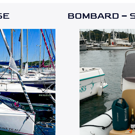
SE
BOMBARD – S