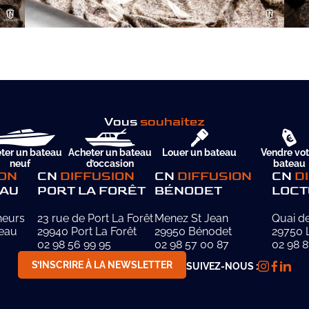
Vous
souhaitez
ter un bateau
Acheter un bateau
Louer un bateau
Vendre vot
neuf
d’occasion
bateau
ION
CN
DIFFUSION
CN
DIFFUSION
CN
D
AU
PORT LA FORÊT
BÉNODET
LOCT
heurs
23 rue de Port La Forêt
Menez St Jean
Quai de
eau
29940 Port La Forêt
29950 Bénodet
29750 
02 98 56 99 95
02 98 57 00 87
02 98 8
S’INSCRIRE À LA NEWSLETTER
SUIVEZ-NOUS :