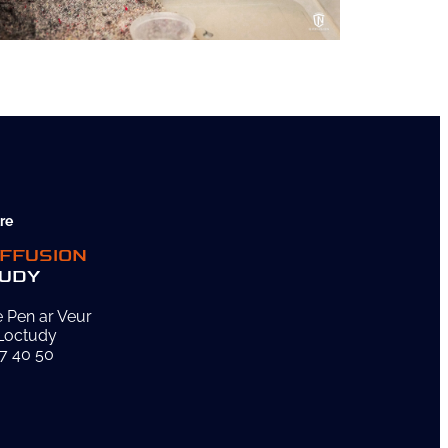
re
IFFUSION
UDY
 Pen ar Veur
Loctudy
7 40 50