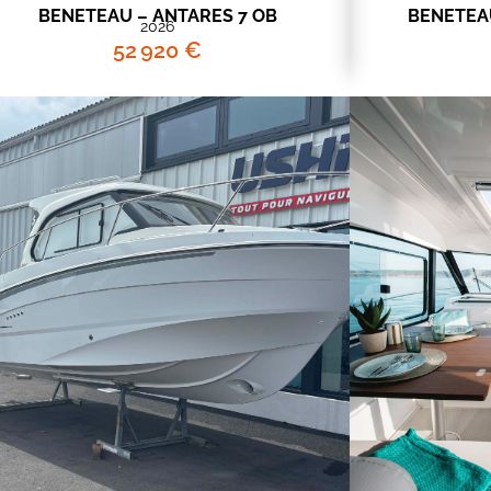
BENETEAU – ANTARES 7 OB
BENETEAU
2026
52 920 €